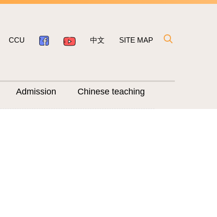
CCU
中文
SITE MAP
Admission
Chinese teaching