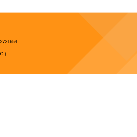
2721654
C.)