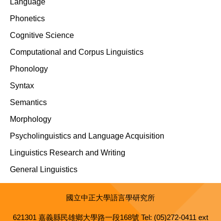
Language
Phonetics
Cognitive Science
Computational and Corpus Linguistics
Phonology
Syntax
Semantics
Morphology
Psycholinguistics and Language Acquisition
Linguistics Research and Writing
General Linguistics
國立中正大學語言學研究所
621301 嘉義縣民雄鄉大學路一段168號 Tel: (05)272-0411 ext