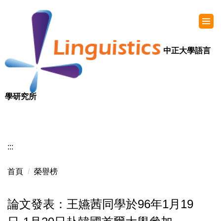
中正大學語言
學研究所
:::
首頁
榮譽榜
論文發表：王嬿茜同學於96年1月19