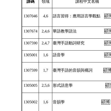
課碼
領域
課程中文名稱
1307046
4,6
語言習得
：
應用語言學觀點
碩
1307674
2,4,6
華語教學語法
碩
1307590
2,4,7
臺灣手語動詞研究
碩
1305001
1,6
語音學
碩
1307599
1,7
臺灣手語的音韻與構詞
碩
1305005
2,5,6
形式語意學
碩
1305002
1,6
音韻學
碩博