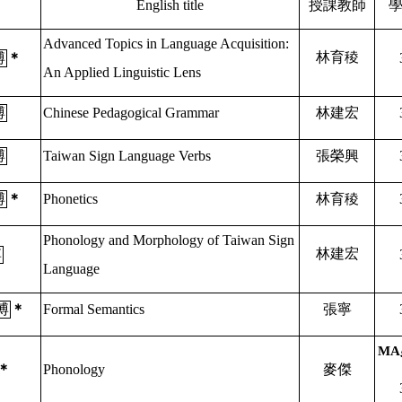
English title
授課教師
Advanced Topics in Language Acquisition:
林育稜
博
＊
An Applied Linguistic Lens
博
Chinese Pedagogical Grammar
林建宏
博
Taiwan Sign Language Verbs
張榮興
博
＊
Phonetics
林育稜
Phonology and Morphology of Taiwan Sign
林建宏
博
Language
博
＊
Formal Semantics
張寧
MA
＊
Phonology
麥傑