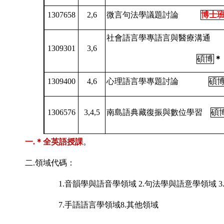
1307658
2,6
微言句法學議題討論
博士
社會語言學專語言與醫療溝通
1309301
3,6
碩博
＊
1309400
4,6
心理語言學專題討論
碩
1306576
3,4,5
南島語典藏復振與數位學習
碩
一.＊全英語授課
。
二
.
領域代碼：
1.
音韻學與語音學領域
2.
句法學與語意學領域
3
7.
手語語言學領域
8.
其他領域