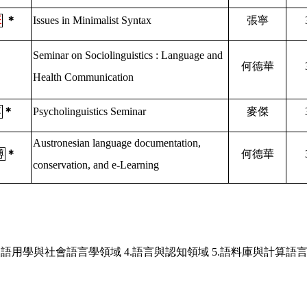
班
＊
Issues in Minimalist Syntax
張寧
Seminar on Sociolinguistics : Language and
何德華
Health Communication
博
＊
Psycholinguistics Seminar
麥傑
Austronesian language documentation,
博
＊
何德華
conservation, and e-Learning
.
語用學與社會語言學領域
4.
語言與認知領域
5.
語料庫與計算語